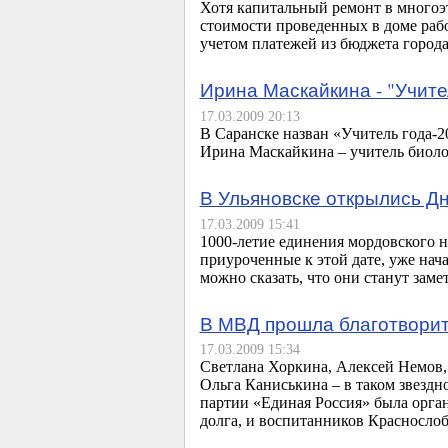
Хотя капитальный ремонт в многоэ
стоимости проведенных в доме рабо
учетом платежей из бюджета город
Ирина Маскайкина - "Учите
17.03.2009 20:13
В Саранске назван «Учитель года-2
Ирина Маскайкина – учитель биоло
В Ульяновске открылись Д
17.03.2009 15:41
1000-летие единения мордовского н
приуроченные к этой дате, уже нач
можно сказать, что они станут зам
В МВД прошла благотворит
17.03.2009 15:34
Светлана Хоркина, Алексей Немов,
Ольга Каниськина – в таком звезд
партии «Единая Россия» была орга
долга, и воспитанников Красносло