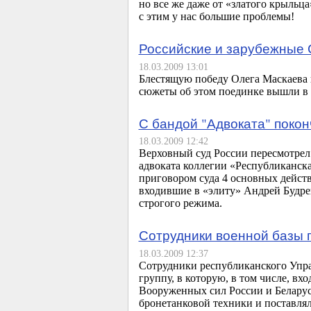
но все же даже от «златого крыльца
с этим у нас большие проблемы!
Российские и зарубежные 
18.03.2009 13:01
Блестящую победу Олега Маскаева
сюжеты об этом поединке вышли в э
С бандой "Адвоката" поко
18.03.2009 12:42
Верховный суд России пересмотрел
адвоката коллегии «Республиканск
приговором суда 4 основных дейст
входившие в «элиту» Андрей Будрец
строгого режима.
Сотрудники военной базы 
18.03.2009 12:37
Сотрудники республиканского Упр
группу, в которую, в том числе, в
Вооруженных сил России и Беларус
бронетанковой техники и поставля