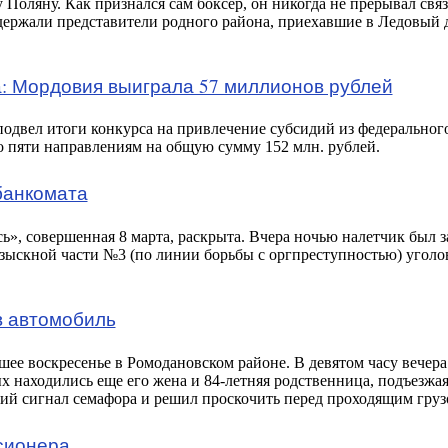
 Поляну. Как признался сам боксер, он никогда не прерывал свя
ддержали представители родного района, приехавшие в Ледовый 
а: Мордовия выиграла 57 миллионов рублей
двел итоги конкурса на привлечение субсидий из федеральног
о пяти направлениям на общую сумму 152 млн. рублей.
банкомата
сь», совершенная 8 марта, раскрыта. Вчера ночью налетчик был 
зыскной части №3 (по линии борьбы с оргпреступностью) угол
в автомобиль
е воскресенье в Ромодановском районе. В девятом часу вечера
х находились еще его жена и 84-летняя родственница, подъезжая
й сигнал семафора и решил проскочить перед проходящим груз
сионера