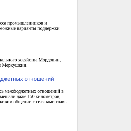
есса промышленников и
зможные варианты поддержки
ального хозяйства Мордовии,
ай Меркушкин.
юджетных отношений
десь межбюджетных отношений в
омешали даже 150 километров,
 живом общении с селянами главы