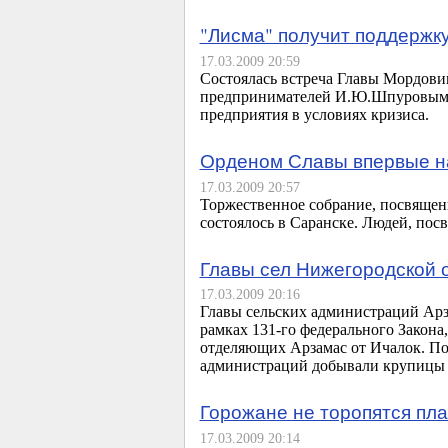
"Лисма" получит поддержк
17.03.2009 20:59
Состоялась встреча Главы Мордов
предпринимателей И.Ю.Шпуровым. 
предприятия в условиях кризиса.
Орденом Славы впервые н
17.03.2009 20:57
Торжественное собрание, посвяще
состоялось в Саранске. Людей, пос
Главы сел Нижегородской
17.03.2009 20:16
Главы сельских администраций Арз
рамках 131-го федерального Закона
отделяющих Арзамас от Ичалок. По
администраций добывали крупицы
Горожане не торопятся пла
17.03.2009 20:14