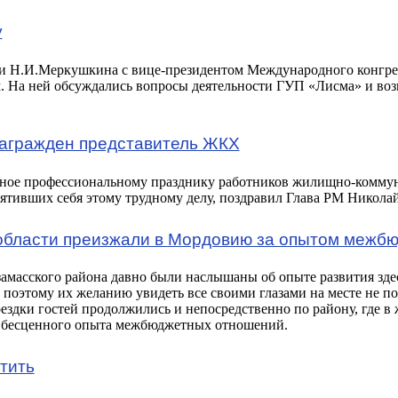
у
ии Н.И.Меркушкина с вице-президентом Международного конгр
На ней обсуждались вопросы деятельности ГУП «Лисма» и во
агражден представитель ЖКХ
нное профессиональному празднику работников жилищно-коммун
вятивших себя этому трудному делу, поздравил Глава РМ Никол
 области преизжали в Мордовию за опытом межб
амасского района давно были наслышаны об опыте развития з
, поэтому их желанию увидеть все своими глазами на месте не п
ездки гостей продолжились и непосредственно по району, где в
 бесценного опыта межбюджетных отношений.
тить