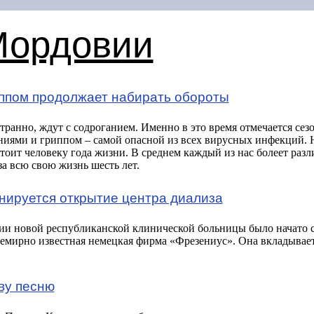
Мордовии
ппом продолжает набирать обороты
странно, ждут с содроганием. Именно в это время отмечается се
иями и гриппом – самой опасной из всех вирусных инфекций. 
стоит человеку года жизни. В среднем каждый из нас болеет ра
а всю свою жизнь шесть лет.
нируется открытие центра диализа
ии новой республиканской клинической больницы было начато 
семирно известная немецкая фирма «Фрезениус». Она вкладывает
ву песню