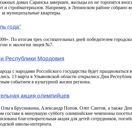
тажных домах Саранска завершен, жильцы их не торопятся внос
т и стройматериалов. Например, в Ленинском районе собрано все
а за муниципальные квартиры.
ль года"
009». По итогам трех состязательных дней победителем городско
гии и экологии лицея №7.
ни Республики Мордовия
арода с народами Российского государства будет праздноваться в
ались. 13 марта в Ульяновской области открылись Дни Республи
етным событием в культурной жизни региона.
ельная акция олимпийцев
 Ольга Брусникина, Александр Попов, Олег Саитов, а также Де
ном составе в минувшую субботу олимпийские чемпионы посети
низована благотворительная акция для детей сотрудников, поги
бодской школы-интерната.