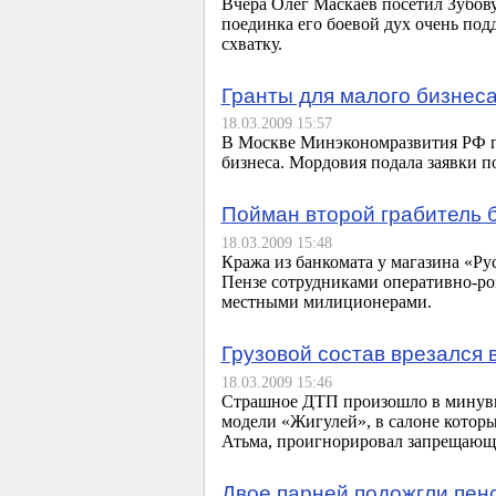
Вчера Олег Маскаев посетил Зубову
поединка его боевой дух очень по
схватку.
Гранты для малого бизнес
18.03.2009 15:57
В Москве Минэкономразвития РФ по
бизнеса. Мордовия подала заявки п
Пойман второй грабитель 
18.03.2009 15:48
Кража из банкомата у магазина «Ру
Пензе сотрудниками оперативно-ро
местными милиционерами.
Грузовой состав врезался 
18.03.2009 15:46
Страшное ДТП произошло в минувше
модели «Жигулей», в салоне которы
Атьма, проигнорировал запрещающи
Двое парней подожгли пен