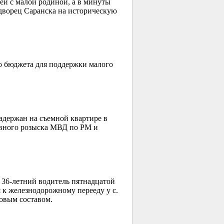
зей с малой родиной, а в минуты
дворец Саранска на историческую
о бюджета для поддержки малого
задержан на съемной квартире в
овного розыска МВД по РМ и
 36-летний водитель пятнадцатой
 к железнодорожному перееду у с.
овым составом.