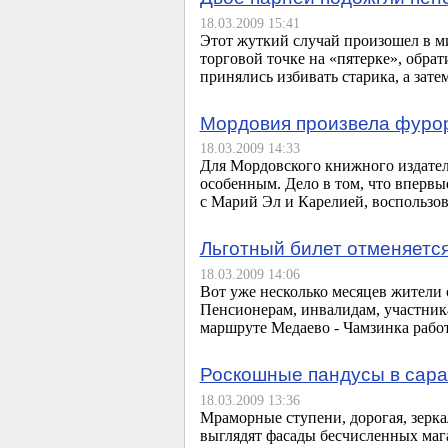
18.03.2009 15:41
Этот жуткий случай произошел в ми
торговой точке на «пятерке», обр
принялись избивать старика, а зате
Мордовия произвела фурор
18.03.2009 14:33
Для Мордовского книжного издатель
особенным. Дело в том, что впервы
с Марий Эл и Карелией, воспользо
Льготный билет отменяетс
18.03.2009 14:06
Вот уже несколько месяцев жители 
Пенсионерам, инвалидам, участника
маршруте Медаево - Чамзинка работ
Роскошные пандусы в сара
18.03.2009 13:36
Мраморные ступени, дорогая, зерка
выглядят фасады бесчисленных магаз