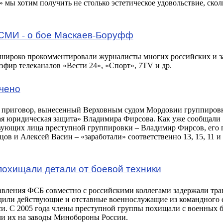
» мы хотим получить не столько эстетическое удовольствие, скол
СМИ - о бое Маскаев-Боруфф
 широко прокомментировали журналисты многих российских и 
фир телеканалов «Вести 24», «Спорт», 7TV и др.
нчено
 приговор, вынесенный Верховным судом Мордовии группировке
ая юридическая защита» Владимира Фирсова. Как уже сообщали 
вующих лица преступной группировки – Владимир Фирсов, его 
ов и Алексей Васин – «заработали» соответственно 13, 15, 11 и
похищали детали от боевой техники
авления ФСБ совместно с российскими коллегами задержали тр
ходили действующие и отставные военнослужащие из командного 
и. С 2005 года члены преступной группы похищали с военных 
ли их на заводы Минобороны России.