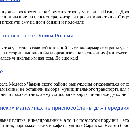
нувшее воскресенье на Светотехстрое у магазина «Птица». Дво
атили внимание на пенсионера, который просил милостыню. Откр
м плеснули ему на ноги бензин и подожгли.
 на выставке "Книги России"
ства участие в главной книжной выставке-ярмарке страны уже с
е в истории выставки была организована экспозиция финно-угор
валась уникальным шансом. Да еще как!
я?
села Медаево Чамзинского района вынуждены отказываться от со
м войны не оставили выбора: муниципального транспорта для по
ает только частник, а ему социальные карты, понятное дело, не 
нских магазинах не приспособлены для передви
льная плитка, никелированные, а то и с позолотой поручни – это
инов, парикмахерских и кафе на улицах Саранска. Вся эта броска