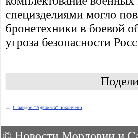
комплектование военных
специзделиями могло пов
бронетехники в боевой об
угроза безопасности Росс
Подели
←
С бандой "Адвоката" покончено
©
Новости Мордовии и С