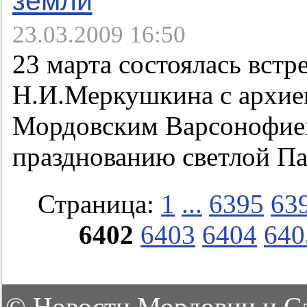
23.03.2009 16:50
23 марта состоялась вст
Н.И.Меркушкина с архие
Мордовским Варсонофием
празднованию светлой Па
Страница:
1
...
6395
63
6402
6403
6404
640
©
Новости Мордовии и С