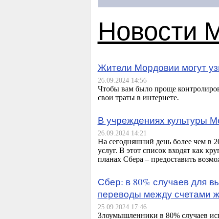
Новости 
Жители Мордовии могут узн
26.09.2024 14:56
Чтобы вам было проще контролиров
свои траты в интернете.
В учреждениях культуры М
26.09.2024 14:21
На сегодняшний день более чем в 
услуг. В этот список входят как кр
планах Сбера – предоставить возмо
Сбер: в 80% случаев для 
переводы между счетами 
25.09.2024 17:46
Злоумышленники в 80% случаев исп