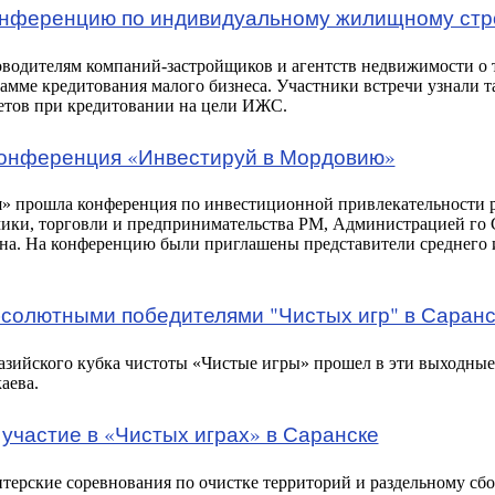
онференцию по индивидуальному жилищному стр
оводителям компаний-застройщиков и агентств недвижимости о
рамме кредитования малого бизнеса. Участники встречи узнали 
етов при кредитовании на цели ИЖС.
конференция «Инвестируй в Мордовию»
 прошла конференция по инвестиционной привлекательности р
мики, торговли и предпринимательства РМ, Администрацией го
а. На конференцию были приглашены представители среднего и
солютными победителями "Чистых игр" в Саранс
азийского кубка чистоты «Чистые игры» прошел в эти выходные 
аева.
участие в «Чистых играх» в Саранске
ерские соревнования по очистке территорий и раздельному сбор