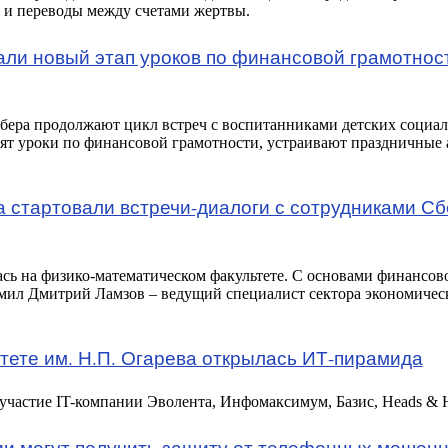
ы и переводы между счетами жертвы.
ли новый этап уроков по финансовой грамотност
бера продолжают цикл встреч с воспитанниками детских соци
бят уроки по финансовой грамотности, устраивают праздничные
а стартовали встречи-диалоги с сотрудниками С
лась на физико-математическом факультете. С основами финансов
омил Дмитрий Ламзов – ведущий специалист сектора экономичес
тете им. Н.П. Огарева открылась ИТ-пирамида
частие IT-компании Эволента, Инфомаксимум, Базис, Heads & H
и могут получить защиту от телефонных мошенн