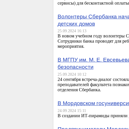
сервисы) для бесконтактной оплат
Волонтеры Сбербанка нача
детских домов
25.09.2024 16:13
В новом учебном году волонтеры С
Сотрудники банка проводят для ре
мероприятия.
В МГПУ им. М. Е. Евсевьев
безопасности
25.09.2024 10:12
24 сентября встреча-диалог состоя
преподавателей факультета познак
отделения Сбербанка.
В Мордовском госуниверси
24.09.2024 15:11
В создании ИТ-пирамиды приняли у
Предприниматели Мордови