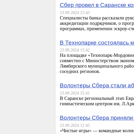
Сбер провел в Саранске к
23.09.2024 15:43
Специалисты банка рассказали рук
аккредитации подрядчиков, о прог
программах, применении эскроу-сч
В Технопарке состоялась 
23.09.2024 15:42
На площадке «Технопарк-Мордовия»
совместно с Министерством эконо
Лямбирского муниципального район
соседних регионов.
Волонтеры Сбера стали аб
23.09.2024 15:41
В Саранске региональный этап Евр
гимнастическим центром им. Л.Арк
Волонтеры Сбера приняли 
23.09.2024 12:45
«Чистые игры» — командные волонт