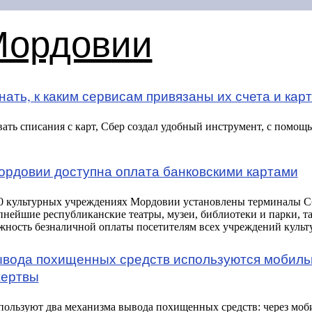
Мордовии
ать, к каким сервисам привязаны их счета и кар
ать списания с карт, Сбер создал удобный инструмент, с помощ
ордовии доступна оплата банковскими картами
20 культурных учреждениях Мордовии установлены терминалы С
упнейшие республиканские театры, музеи, библиотеки и парки, т
жность безналичной оплаты посетителям всех учреждений культ
вывода похищенных средств используются мобил
жертвы
ользуют два механизма вывода похищенных средств: через моб