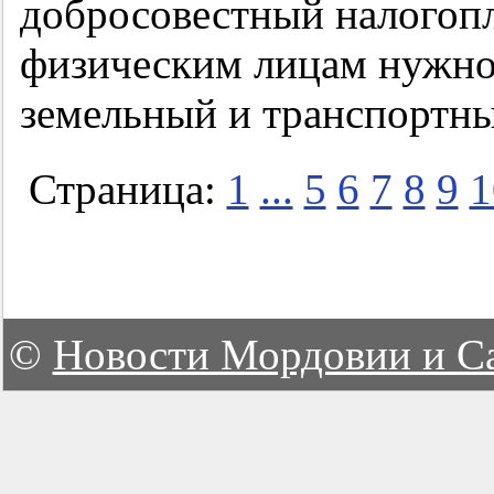
добросовестный налогопл
физическим лицам нужно
земельный и транспортный
Страница:
1
...
5
6
7
8
9
1
©
Новости Мордовии и С