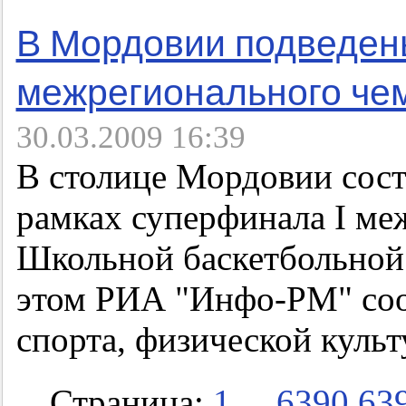
В Мордовии подведены
межрегионального че
30.03.2009 16:39
В столице Мордовии сост
рамках суперфинала I ме
Школьной баскетбольно
этом РИА "Инфо-РМ" соо
спорта, физической культ
Страница:
1
...
6390
63