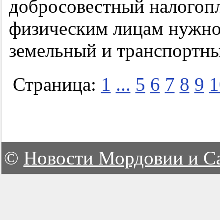
добросовестный налогопл
физическим лицам нужно
земельный и транспортный
Страница:
1
...
5
6
7
8
9
1
©
Новости Мордовии и С