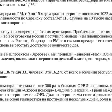
идемиологического надзора Управления Роспотребнадзора по РМ
 снизилась на 1,1%.
зора по РМ, с 9 по 15 марта диагноз «грипп» поставлен 1022 ж
леваемости по Саранску составляет 118 случаев на 10 тысяч нас
ского порога».
, кто успел вовремя пройти иммунизацию. Проблема лишь в том, 
 во все субъекты России поступило меньше, чем планировалось
вления Роспотребнадзора по РМ, это связано прежде всего с тем
пела выработать достаточное количество доз.
нные нацпроектом «Здоровье», мы привили, - заверил «ИМ» Юри
ждения, школьники с первого по девятый классы, во-вторых, м
ты 136 тысяч 331 человек. Это 16,2 % от всего населения респ
овии.
помощь» выезжала свыше 300 раз к больным ОРВИ и гриппом. «
врача станции «Скорой помощи» Владимир Паршин. - Грани межд
ациент – гриппом или ОРЗ. Диагноз «грипп» мы ставим только в 
ль, высокая температура на протяжении нескольких дней, боли в 