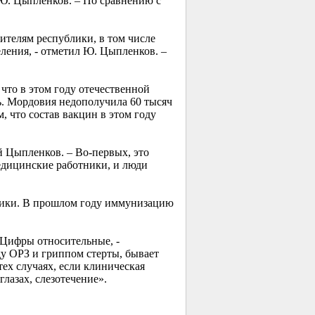
 Ю. Цыпленков. – По сравнению с
ителям республики, в том числе
еления, - отметил Ю. Цыпленков. –
что в этом году отечественной
. Мордовия недополучила 60 тысяч
, что состав вакцин в этом году
й Цыпленков. – Во-первых, это
едицинские работники, и люди
ублики. В прошлом году иммунизацию
Цифры относительные, -
у ОРЗ и гриппом стерты, бывает
тех случаях, если клиническая
глазах, слезотечение».