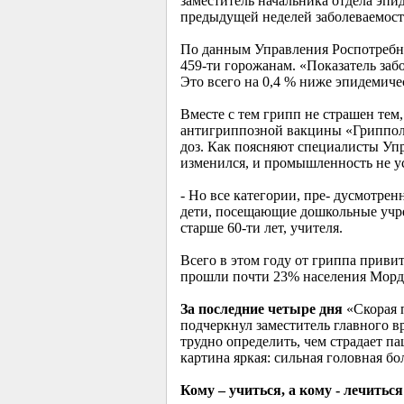
заместитель начальника отдела эп
предыдущей неделей заболеваемость
По данным Управления Роспотребнад
459-ти горожанам. «Показатель забо
Это всего на 0,4 % ниже эпидемиче
Вместе с тем грипп не страшен тем
антигриппозной вакцины «Гриппол»
доз. Как поясняют специалисты Упра
изменился, и промышленность не ус
- Но все категории, пре- дусмотре
дети, посещающие дошкольные учре
старше 60-ти лет, учителя.
Всего в этом году от гриппа приви
прошли почти 23% населения Морд
За последние четыре дня
«Скорая 
подчеркнул заместитель главного 
трудно определить, чем страдает п
картина яркая: сильная головная бо
Кому – учиться, а кому - лечиться