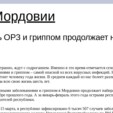
Мордовии
 ОРЗ и гриппом продолжает 
странно, ждут с содроганием. Именно в это время отмечается се
иями и гриппом – самой опасной из всех вирусных инфекций. 
стоит человеку года жизни. В среднем каждый из нас болеет ра
а всю свою жизнь шесть лет.
орными заболеваниями и гриппом в Мордовии продолжает набир
ябре прошлого года. А за январь-февраль этого года острыми ре
жителей республики.
 15 марта, в республике зафиксировано 6 тысяч 507 случаев забо