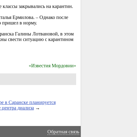
 классы закрывались на карантин.
аталья Ермилова. – Однако после
 пришел в норму.
аранска Галины Лотвановой, в этом
ны свести ситуацию с карантином
«Известия Мордовии»
ре в Саранске планируется
 центра диализа
→
Обратная связь