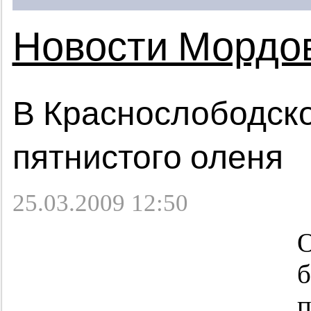
Новости Мордо
В Краснослободско
пятнистого оленя
25.03.2009 12:50
О
б
п