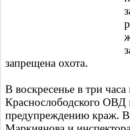
з
р
ж
з
запрещена охота.
В воскресенье в три часа
Краснослободского ОВД в
предупреждению краж. В
Маркиянова и инспектор