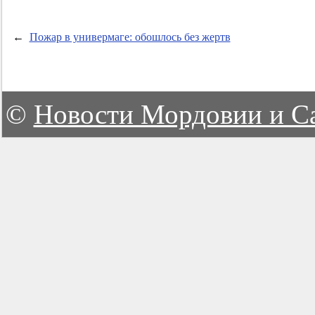
←
Пожар в универмаге: обошлось без жертв
©
Новости Мордовии и С