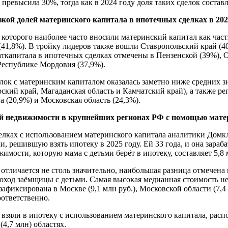
превысила 30%, тогда как в 2024 году доля таких сделок составл
зкой долей материнского капитала в ипотечных сделках в 202
которого наиболее часто вносили материнский капитал как част
(41,8%). В тройку лидеров также вошли Ставропольский край (40
капитала в ипотечных сделках отмечены в Пензенской (39%), Ор
Республике Мордовия (37,9%).
елок с материнским капиталом оказалась заметно ниже средних з
кий край, Магаданская область и Камчатский край), а также р
(20,9%) и Московская область (24,3%).
й недвижимости в крупнейших регионах РФ с помощью матери
елках с использованием материнского капитала аналитики Домк
, решившую взять ипотеку в 2025 году. Ей 33 года, и она зараба
имости, которую мама с детьми берёт в ипотеку, составляет 5,8 
 отличается не столь значительно, наибольшая разница отмечена
ход заёмщицы с детьми. Самая высокая медианная стоимость н
афиксирована в Москве (9,1 млн руб.), Московской области (7,4
оответственно.
 взяли в ипотеку с использованием материнского капитала, распо
(4,7 млн) областях.