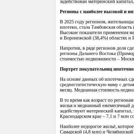
задействован материнский капитал, 
Регионы с наиболее высокой и ни
В 2025 году регионом, жительницы 
ипотеки, стала Тамбовская область 
Высокие показатели применения мат
и Воронежской (38,4%) областях и 
Напротив, в ряде регионов доля сд
регионы Дальнего Востока (Приморс
стоимостью недвижимости – Москва 
Портрет покупательниц ипотечно
На основе данных об ипотечных сд
среднестатистическую маму с детьми
месяц. Медианная стоимость недвиж
В то время как возраст по регионам
жилья и медианный ежемесячный до
задействуют материнский капитал, з
Краснодарском крае – 7,1 и 7 млн с
Наиболее недорогое жильё, которое
Самарской (4,8 млн) и Челябинской 