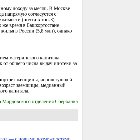
ному доходу за месяц. В Москве
гда напрямую согласуется с
жимости (почти в топ-3),
о же время в Башкортостане
илья в России (5,8 млн), однако
ием материнского капитала
к от общего числа выдач ипотеки за
и портрет женщины, использующей
возраст заёмщицы, медианный
ого капитала.
а Мордовского отделения Сбербанка
 год — с новыми возможностями