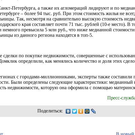
анкт-Петербурга, а также их агломераций лидируют и по медиан
Петербурге – более 94 тыс. руб. При этом стоимость жилья не все
ьницы. Так, несмотря на сравнительно высокую стоимость недви
арского края составляет почти 71 тыс. рублей (10-е место). В т
немного превысила 5 млн руб., что ниже медианной стоимости ж
ницы из данного региона находятся в топ-5.
е сделки по покупке недвижимости, совершенные с использован
омклик определили, как менялись количество и доля этих сдело
регионах с городами-миллионниками, эксперты также составил
ости. Были определены следующие характеристики: медианный 
ость недвижимости, которую она оформила с помощью материнск
Пресс-служб
Поделиться:
от
В новый