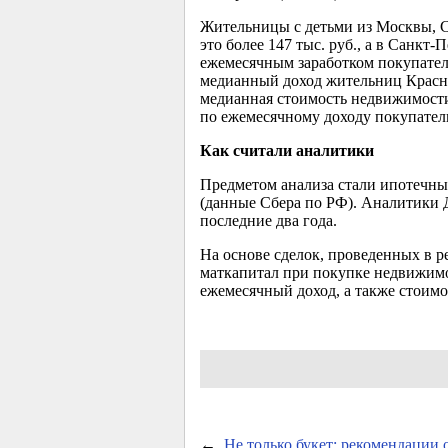
Жительницы с детьми из Москвы, С
это более 147 тыс. руб., а в Санкт-
ежемесячным заработком покупател
медианный доход жительниц Краснод
медианная стоимость недвижимости 
по ежемесячному доходу покупатель
Как считали аналитики
Предметом анализа стали ипотечны
(данные Сбера по РФ). Аналитики Д
последние два года.
На основе сделок, проведенных в 
маткапитал при покупке недвижим
ежемесячный доход, а также стоим
←
Не только букет: рекомендации 