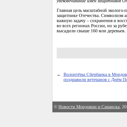
увековечивание имен защитников От
Главная цель масштабной эколого-п
защитнике Отечества. Символизм а
важную задачу – сохранения и восс
во всех регионах России, но за ру
высадили свыше 160 млн деревьев.
←
Волонтёры Сбербанка в Мордо
поздравили ветеранов с Днём П
©
Новости Мордовии и Саранска
, 2