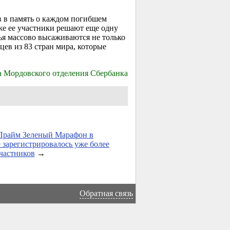
в в память о каждом погибшем
же ее участники решают еще одну
ья массово высаживаются не только
цев из 83 стран мира, которые
а Мордовского отделения Сбербанка
Прайм Зеленый Марафон в
 зарегистрировалось уже более
частников
→
Обратная связь