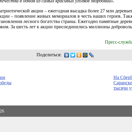
ечества в одном из самых красивых уголков Мордовии».
атриотической акции – ежегодная высадка более 27 млн деревье
кции – появление живых мемориалов в честь наших героев. Так
тановления лесного богатства страны. Ежегодно памятные дерев
бежом. За шесть лет к акции присоединились миллионы доброволь
Пресс-служб
Поделиться:
вии
На Сбер
обеды
Саранске
тысячи у
026