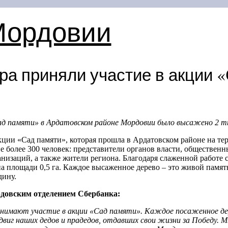
Мордовии
ра приняли участие в акции 
ад памяти» в Ардатовском районе Мордовии было высажено 2 т
ции «Сад памяти», которая прошла в Ардатовском районе на те
е более 300 человек: представители органов власти, обществен
изаций, а также жители региона. Благодаря слаженной работе
а площади 0,5 га. Каждое высаженное дерево – это живой памят
дину.
довским отделением Сбербанка:
имают участие в акции «Сад памяти». Каждое посаженное дере
виг наших дедов и прадедов, отдавших свои жизни за Победу. Мы