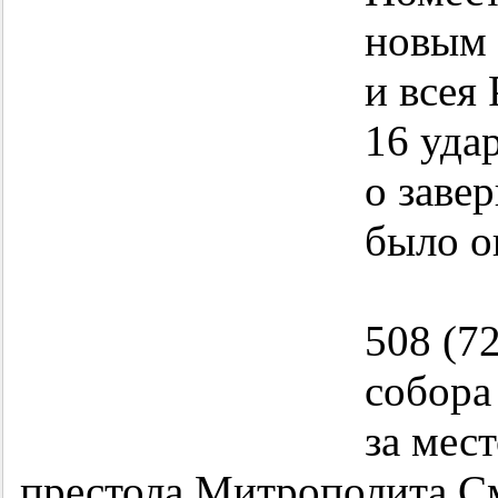
новым 
и всея
16 уда
о заве
было о
508 (7
собора
за мес
престола Митрополита С