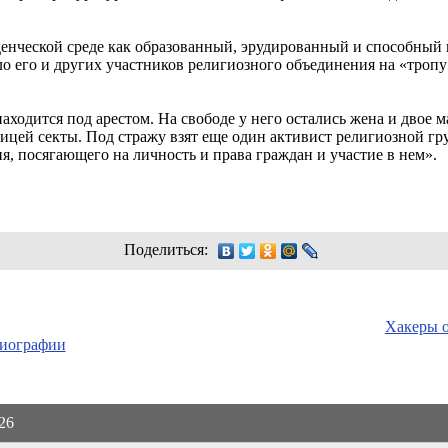
уденческой среде как образованный, эрудированный и способный 
о его и других участников религиозного объединения на «тропу
аходится под арестом. На свободе у него остались жена и двое 
ицей секты. Под стражу взят еще один активист религиозной г
я, посягающего на личность и права граждан и участие в нем».
Поделиться:
Хакеры о
биографии
026