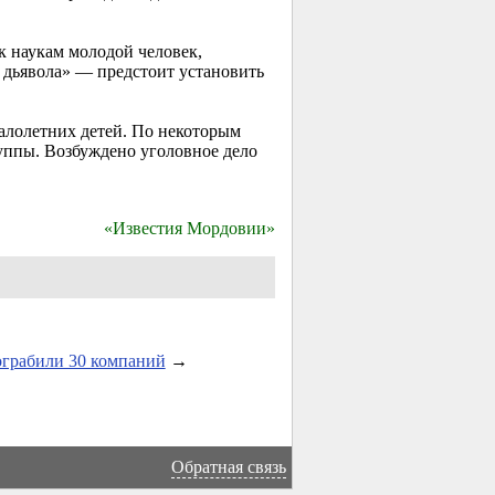
к наукам молодой человек,
 дьявола» — предстоит установить
малолетних детей. По некоторым
руппы. Возбуждено уголовное дело
«Известия Мордовии»
грабили 30 компаний
→
Обратная связь