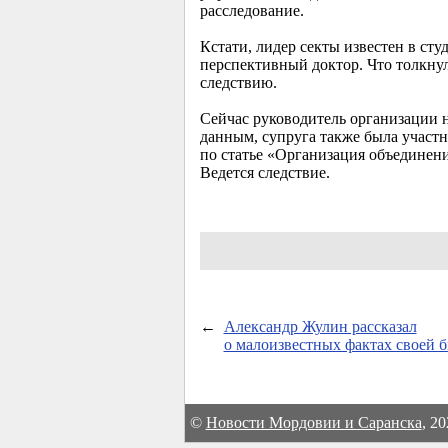
расследование.
Кстати, лидер секты известен в ст
перспективный доктор. Что толкнул
следствию.
Сейчас руководитель организации н
данным, супруга также была участн
по статье «Организация объединени
Ведется следствие.
←
Александр Жулин рассказал
о малоизвестных фактах своей 
©
Новости Мордовии и Саранска
, 2