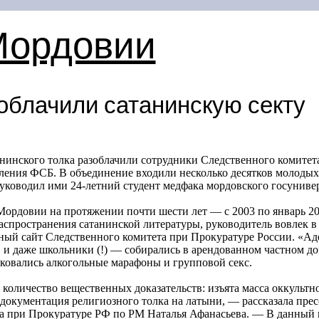
Мордовии
облачили сатанинскую секту
нинского толка разоблачили сотрудники Следственного комитет
ления ФСБ. В объединение входили несколько десятков молодых
Руководил ими
24-летний
студент медфака мордовского госунивер
Мордовии на протяжении почти шести лет — с 2003 по январь 2
аспространения сатанинской литературы, руководитель вовлек в
ный сайт Следственного комитета при Прокуратуре России. «А
в, и даже школьники (!) — собирались в арендованном частном до
ковались алкогольные марафоны и групповой секс.
количество вещественных доказательств: изъята масса оккультно
 документация религиозного толка на латыни, — рассказала прес
а при Прокуратуре РФ по РМ Наталья Афанасьева. — В данный 