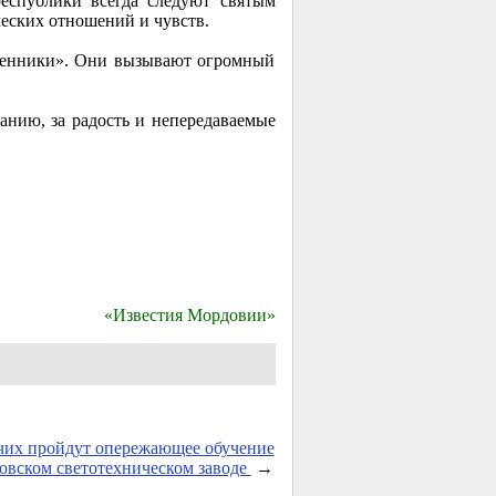
республики всегда следуют святым
ческих отношений и чувств.
твенники». Они вызывают огромный
ванию, за радость и непередаваемые
«Известия Мордовии»
чих пройдут опережающее обучение
овском светотехническом заводе
→