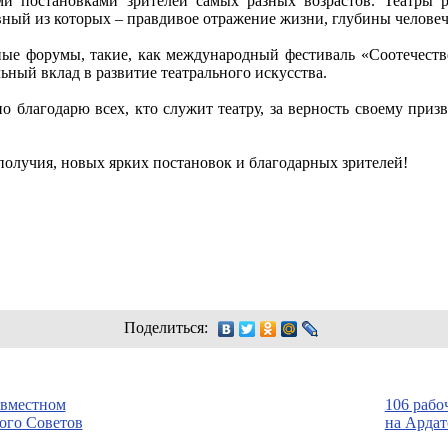
и постановками зрителей самых разных возрастов. Театры 
вный из которых – правдивое отражение жизни, глубины челове
ьные форумы, такие, как международный фестиваль «Соотечес
льный вклад в развитие театрального искусства.
о благодарю всех, кто служит театру, за верность своему приз
ополучия, новых ярких постановок и благодарных зрителей!
Поделиться:
овместном
106 рабо
ого Советов
на Ардат