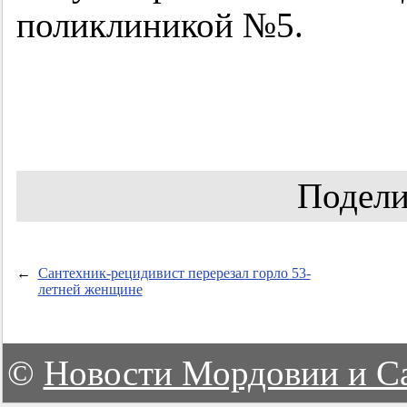
поликлиникой №5.
Подели
←
Сантехник-рецидивист перерезал горло 53-
летней женщине
©
Новости Мордовии и С